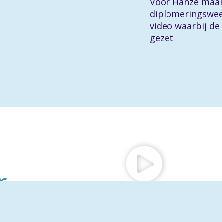
Voor Hanze maak
diplomeringsweek
video waarbij de
gezet
r
aftermovie van
veel energie en