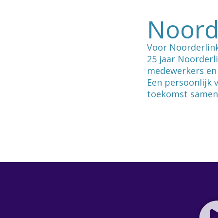
Noord
Voor Noorderlink
25 jaar Noorderl
medewerkers en 
Een persoonlijk 
toekomst same