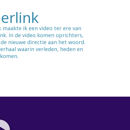
erlink
 maakte ik een video ter ere van
ink. In de video komen oprichters,
de nieuwe directie aan het woord.
verhaal waarin verleden, heden en
nkomen.