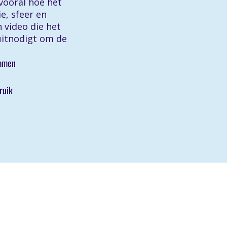
vooral hoe het
e, sfeer en
 video die het
itnodigt om de
samen
ruik