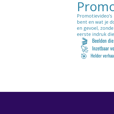
Promo
Promotievideo’s m
bent en wat je do
en gevoel, zonde
eerste indruk die
🎬
Beelden die 
🚀
Inzetbaar 
🎯
Helder verhaa